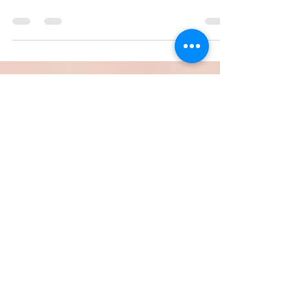
Wählen Sie einen Untertitel für Ihren Beitrag, der
den Beitragsinhalt kurz zusammenfasst und Ihre
Leser zum Weiterlesen motiviert....