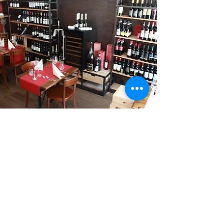
Was sagen unsere Kunden?
​„Wir kommen immer
wieder gerne und lassen
uns verwöhnen“ -
PhM, Uster